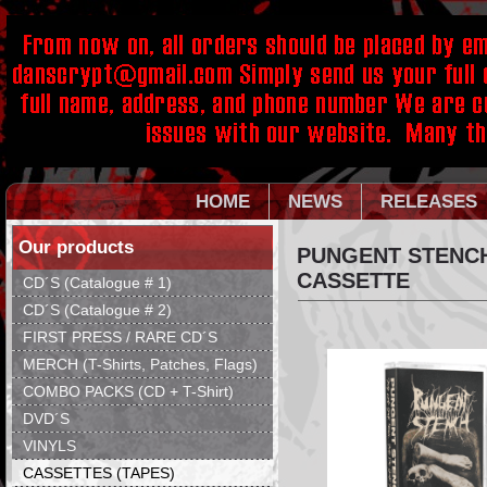
HOME
NEWS
RELEASES
Our products
PUNGENT STENCH
CASSETTE
CD´S (Catalogue # 1)
CD´S (Catalogue # 2)
FIRST PRESS / RARE CD´S
MERCH (T-Shirts, Patches, Flags)
COMBO PACKS (CD + T-Shirt)
DVD´S
VINYLS
CASSETTES (TAPES)